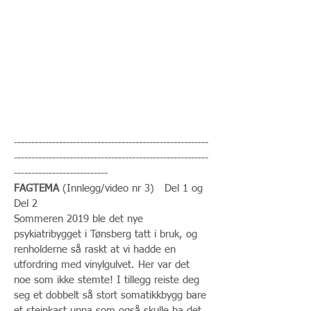
--------------------------------------------------------
--------------------------------------------------------
---------------------------
FAGTEMA
(Innlegg/video nr 3) Del 1 og
Del 2
Sommeren 2019 ble det nye
psykiatribygget i Tønsberg tatt i bruk, og
renholderne så raskt at vi hadde en
utfordring med vinylgulvet. Her var det
noe som ikke stemte! I tillegg reiste deg
seg et dobbelt så stort somatikkbygg bare
et steinkast unna som også skulle ha det