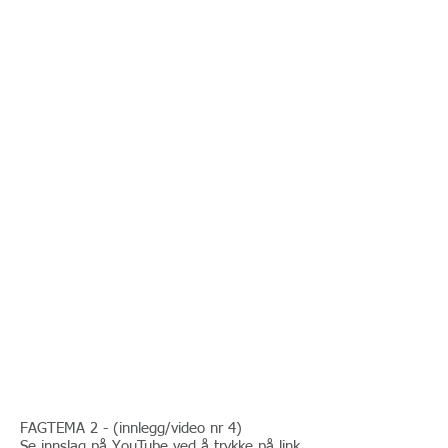
FAGTEMA 2 - (innlegg/video nr 4)
Se innslag på YouTube ved å trykke på link