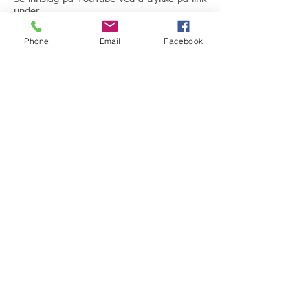
under.
"Hvordan og hvorfor er livslang læring så
Phone
Email
Facebook
sentralt på studietilbudet i Facility
Management (FM) på Handelshøyskolen
ved OsloMet? ""
Ved: Ellen Nygard, Universitetslektor,
Faggruppen for organisasjon og ledelse
fagansvarlig for studietilbudet innen
Facility Management på Handelshøyskolen
ved OsloMet.
Og Anne Jensen, tidligere vise
administrende direktør i NHO Service,- nå
fornøyd pensjonist.